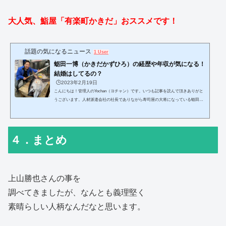
大人気、鮨屋「有楽町かきだ」おススメです！
話題の気になるニュース
1 User
蛎田一博（かきだかずひろ）の経歴や年収が気になる！
結婚はしてるの？
🕒️2023年2月19日
こんにちは！管理人のYochan（ヨチャン）です。いつも記事を読んで頂きありがと
うございます。人材派遣会社の社長でありながら寿司屋の大将になっている蛎田一
博さんが気になり調べてみました。この記事ではレジェンド松下さんの・経歴・年
収・結婚・まとめについてお伝えいたします！スポンサーリンク
４．まとめ
上山勝也さんの事を
調べてきましたが、なんとも義理堅く
素晴らしい人柄なんだなと思います。