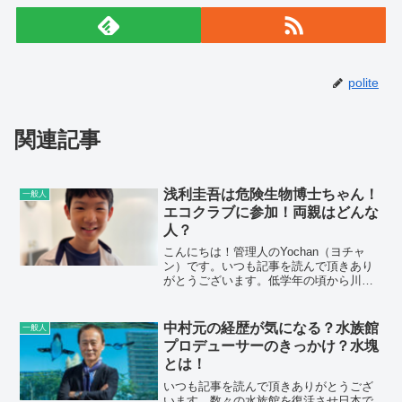
polite
関連記事
浅利圭吾は危険生物博士ちゃん！
一般人
エコクラブに参加！両親はどんな
人？
こんにちは！管理人のYochan（ヨチャ
ン）です。いつも記事を読んで頂きあり
がとうございます。低学年の頃から川の
生き物調査に参加している危険生物博士
の浅利圭吾さんが気になり調べてみまし
た。この記事では浅利圭吾さんの・危険
中村元の経歴が気になる？水族館
一般人
生物博士・エコクラブ...
プロデューサーのきっかけ？水塊
とは！
いつも記事を読んで頂きありがとうござ
います。数々の水族館を復活させ日本で