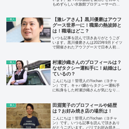
もめずらしい水族館プロデューサーの中
村元さんが気になり調べてみました。こ
の記事では中村元さんの・経歴・水族館
プロデューサー仕事・水塊と水族館・ま
【激レアさん】黒川優磨はアウフ
一般人
とめについてお伝えいたし...
グース世界一に！職業の熱波師と
は！職場はどこ？
いつも記事を読んで頂きありがとうござ
います。黒川優磨さんは2023年9月ドイツ
で開催されたアウフグースで日本人初の
団体戦世界一になりました。アウフグー
スとはあまり聞かない競技ですし、その
大会で世界一になられた黒川優磨さんが
村瀬沙織さんのプロフィールは？
一般人
気になり書いてみま...
なぜタクシー運転手に！結婚はし
ているの？
こんにちは！管理人のYochan（ヨチャ
ン）です。キャバ嬢からタクシー運転手
に転身をした村瀬沙織さんが気になり調
べてみました。この記事では村瀬沙織
の・プロフィール・タクシー運転手・結
婚・まとめについてお伝えいたします！
田淵寛子のプロフィールや経歴
一般人
スポンサーリンク
は？お好み焼き店の場所は！
こんにちは！管理人のYochan（ヨチャ
ン）です。いつも記事を読んで頂きあり
がとうございます。パリでお好み焼き店