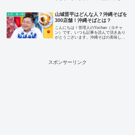
を経営する田淵寛子さんが気になり調べ
てみました。この記事では田淵寛子さん
の・プロフィール・経歴・お店の場所・
山城晋平はどんな人？沖縄そばを
お店・食べ物
まとめについてお伝え...
300店舗！沖縄そばとは？
こんにちは！管理人のYochan（ヨチャ
ン）です。いつも記事を読んで頂きあり
がとうございます。沖縄そばの美味しさ
に魅了され300店舗以上を訪れて沖縄そば
を堪能している山城晋平さんが気になり
調べてみました。この記事では山城晋平
さんの・どんな人...
スポンサーリンク